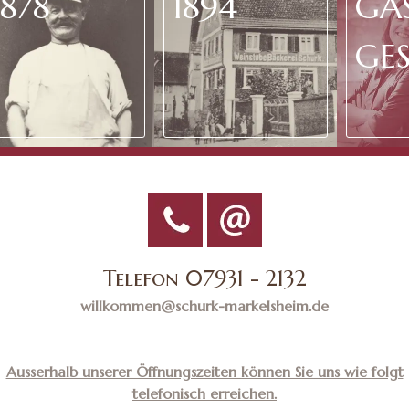
1878
1894
GA
GE
seit 2015
Telefon 07931 - 2132
willkommen@schurk-markelsheim.de
Ausserhalb unserer Öffnungszeiten können Sie uns wie folgt
telefonisch erreichen.