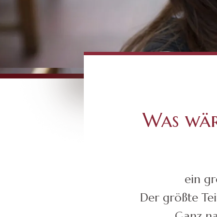
Was wäre
ein g
Der größte Tei
Ganz n