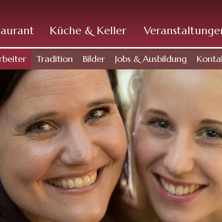
taurant
Küche & Keller
Veranstaltunge
rbeiter
Tradition
Bilder
Jobs & Ausbildung
Konta