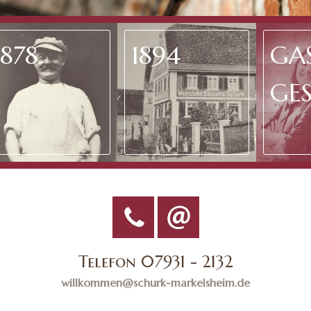
1878
1894
GA
GE
seit 2015
Telefon 07931 - 2132
willkommen@schurk-markelsheim.de